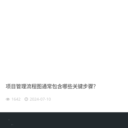
项目管理流程图通常包含哪些关键步骤？
1642
2024-07-10
伙伴云
加搜toBSEO
家居五金