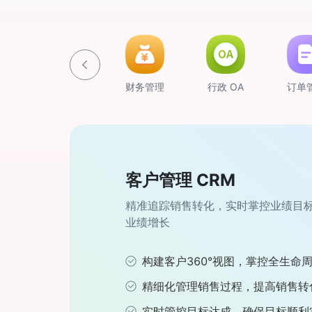
理
人事管理
财务管理
行政 OA
订单
客户管理 CRM
进销存管理
项目管理
售后管理
人事管理
财务管理
行政 OA
订单管理
设备管理
生产制造 ERP
精准追踪销售转化，实时掌控业绩目
手机电脑多端可用，快捷报价开单，
以项目为中心，打破信息孤岛，实现
构建全面售后服务管理，实现内部高
整合招聘、人事变动、合同、薪资和
专为中小企业设计，让老板和财务轻
整合企业行政管理流程，实现办公无
专为中小企业设计，系统简洁易上手
设备管理线上化，一个二维码快捷完
以订单为中心，打破生产黑盒，掌控
业绩增长
查账
透明化管理
提升客户满意度
理，提升人力资源管理效率
业经营状况
范化
控订单全流程
养报修，掌控设备全生命周期
订单全流程管控，各部门高效协同
构建客户360°视图，掌控全生命
快速报价开单，订单进度实时追踪
项目全周期管理，实现跨部门无缝
退换货流程管理，服务响应更规范
招聘流程完整闭环，进度自动更新
应收应付自动核算，提高财务处理
统一审批入口，规范化管理提升效
全方位跟踪订单，保障处理时效性
设备序列码管理，扫码直达设备档
订单任务逐级派发，交付实时可视
精细化管理销售过程，提高销售转
实时库存统计，避免压货缺货
实时数据大屏，项目进度尽在掌控
退差返现自动匹配，财务处理更高
入转调离在线处理，提高处理准确
经营报表自动呈现，快速获取经营
行政物资管理，物资使用实时监控
深挖订单数据，洞察企业销售趋向
巡检与保养任务自动下发，执行留
按单精准采购，订单数据智能分析
实时管控目标达成，确保目标顺利
采销业务联动，降低采购成本
汇报PPT一键生成，提高汇报效率
中差评记录跟进，服务质量速提升
实时生成薪酬报表，助力控制人力
月结对账单自动生成，提高结账时
支出数据看板，可视化呈现支出情
应收应付明晰，助力资金流最优化
扫码自助报修，通知到人，高效处