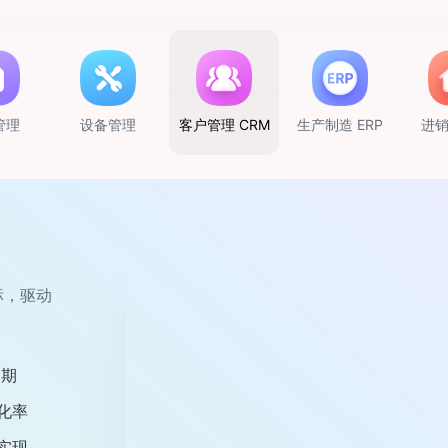
管理
设备管理
客户管理 CRM
生产制造 ERP
进
标，驱动
老板随时
项目全程
效协同，
考勤管
松掌握企
纸化和规
，轻松掌
成巡检保
订单交付
周期
协作
效率
率
案
化率
效
性
状况
痕
实现
成本
效性
况
理