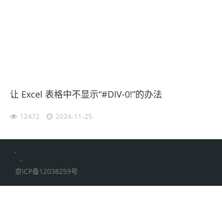
让 Excel 表格中不显示“#DIV-0!”的办法
12472
2024-11-25
伙伴云
加搜toBSEO
家居五金
京ICP备12038259号