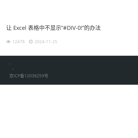
让 Excel 表格中不显示“#DIV-0!”的办法
12478
2024-11-25
伙伴云
加搜toBSEO
家居五金
京ICP备12038259号