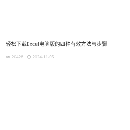
轻松下载Excel电脑版的四种有效方法与步骤
20428
2024-11-05