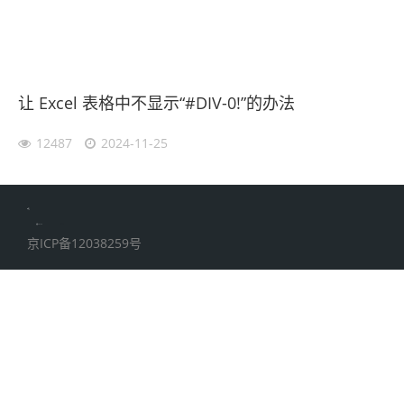
让 Excel 表格中不显示“#DIV-0!”的办法
12487
2024-11-25
伙伴云
加搜toBSEO
家居五金
京ICP备12038259号