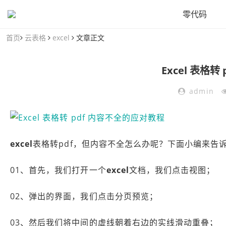
零代码
首页
云表格
excel
文章正文
Excel 表格
admin
excel
表格转pdf，但内容不全怎么办呢？下面小编来告
01、首先，我们打开一个
excel
文档，我们点击视图；
02、弹出的界面，我们点击分页预览；
03、然后我们将中间的虚线朝着右边的实线滑动重叠；