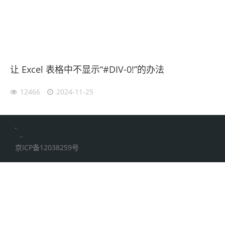
让 Excel 表格中不显示“#DIV-0!”的办法
12466
2024-11-25
伙伴云
加搜toBSEO
家居五金
京ICP备12038259号