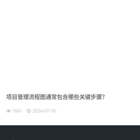
项目管理流程图通常包含哪些关键步骤？
1641
2024-07-10
伙伴云
加搜toBSEO
家居五金