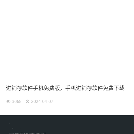
进销存软件手机免费版，手机进销存软件免费下载
3068
2024-04-07
伙伴云
加搜toBSEO
家居五金