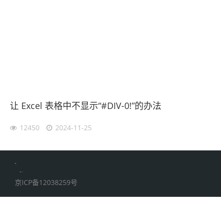
让 Excel 表格中不显示“#DIV-0!”的办法
12450
2024-11-25
伙伴云
加搜toBSEO
家居五金
京ICP备12038259号