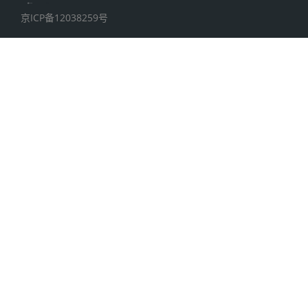
加搜toBSEO
家居五金
京ICP备12038259号