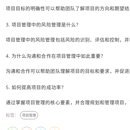
项目目标的明确性可以帮助团队了解项目的方向和期望结
3. 项目管理中的风险管理是什么？
项目管理中的风险管理包括风险的识别、评估和控制，并
4. 为什么沟通和合作在项目管理中如此重要？
沟通和合作可以帮助团队理解项目的目标和要求，并促进
5. 如何提高项目的成功率？
通过掌握项目管理的核心要素，并合理规划和管理项目，
标签：
项目管理