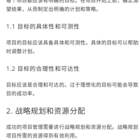
每个项目都应该有明确的目标。在项目开始之前，确定清
望结果，从而制定出明确的计划和策略。
1.1 目标的具体性和可测性
项目的目标应该具备具体和可测性。具体的目标可以帮助
时调整计划。
1.2 目标的合理性和可达性
目标应该是合理和可达的。过于理想化的目标可能会导致
目的成功率。
2. 战略规划和资源分配
成功的项目管理需要进行战略规划和资源分配。战略规划
项目所需的资源得到有效利用。