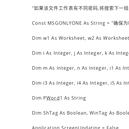
"如果该文件工作表有不同密码,将搜索下一组
Const MSGONLYONE As String = "确保
Dim w1 As Worksheet, w2 As Workshee
Dim i As Integer, j As Integer, k As Intege
Dim m As Integer, n As Integer, i1 As Inte
Dim i3 As Integer, i4 As Integer, i5 As Int
Dim P
Word
1 As String
Dim ShTag As Boolean, WinTag As Bool
Application.ScreenUpdating = False