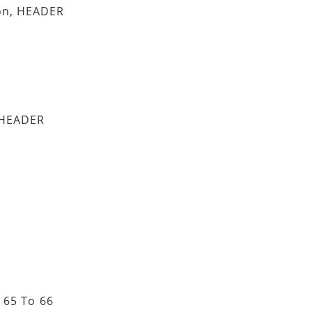
n, HEADER
 HEADER
 65 To 66