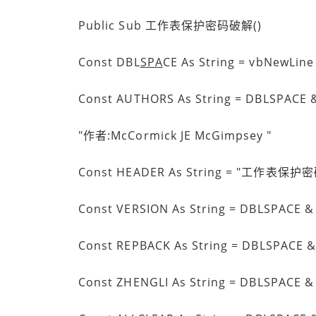
Public Sub 工作表保护密码破解()
Const DBL
SPA
CE As String = vbNewLin
Const AUTHORS As String = DBLSPACE &
"作者:McCormick JE McGimpsey "
Const HEADER As String = "工作表保护
Const VERSION As String = DBLSPACE & "
Const REPBACK As String = DBLSPACE & 
Const ZHENGLI As String = DBLSPACE &