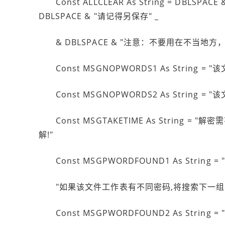
Const ALLCLEAR As String = DBLS
DBLSPACE & "请记得另保存" _
& DBLSPACE & "注意：不要用在不当地方
Const MSGNOPWORDS1 As String =
Const MSGNOPWORDS2 As String =
Const MSGTAKETIME As String = "
解!"
Const MSGPWORDFOUND1 As String = "
"如果该文件工作表有不同密码,将搜索下一组
Const MSGPWORDFOUND2 As String = "