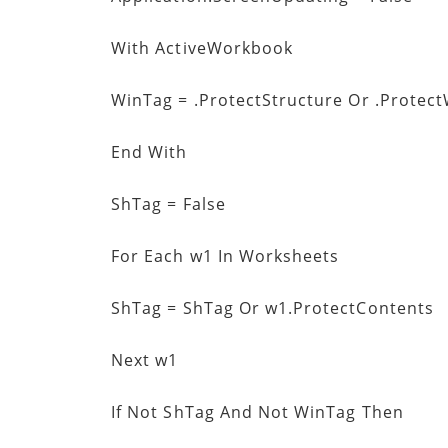
With ActiveWorkbook
WinTag = .ProtectStructure Or .Protec
End With
ShTag = False
For Each w1 In Worksheets
ShTag = ShTag Or w1.ProtectContents
Next w1
If Not ShTag And Not WinTag Then