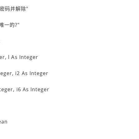
密码并解除"
为唯一的?"
t
r, l As Integer
ger, i2 As Integer
eger, i6 As Integer
ean