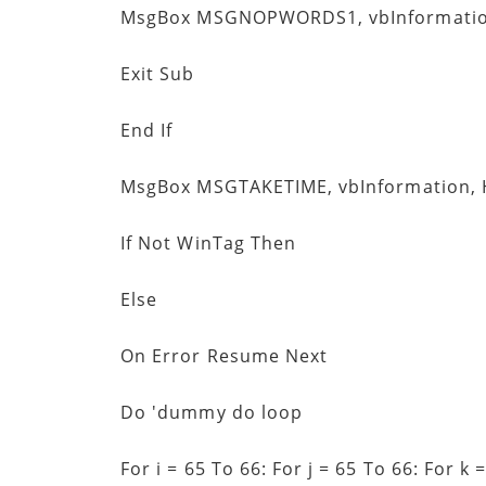
MsgBox MSGNOPWORDS1, vbInformatio
Exit Sub
End If
MsgBox MSGTAKETIME, vbInformation,
If Not WinTag Then
Else
On Error Resume Next
Do 'dummy do loop
For i = 65 To 66: For j = 65 To 66: For k =