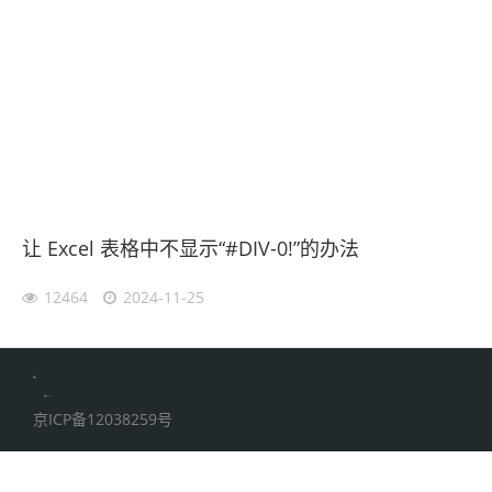
让 Excel 表格中不显示“#DIV-0!”的办法
12464
2024-11-25
伙伴云
加搜toBSEO
家居五金
京ICP备12038259号