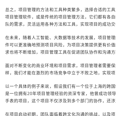
总之，项目管理的方法和工具种类繁多，选择合适的工具
项目管理软件，或是传统的项目管理方法，它们都有各自
队的需求，灵活运用各种方法和工具，实现项目的成功交
在未来，随着人工智能、大数据等技术的发展，项目管理
件可以更准确地预测项目风险，为项目决策提供更有价值
求也将不断增加，项目管理工具在促进团队协作和沟通方
面对不断变化的商业环境和项目需求，项目管理者需要保
样，我们才能在激烈的市场竞争中立于不败之地，实现项
以一个具体的例子来说，假设我们有一个位于上海的跨国
是一位拥有20年项目管理经验的资深专家，他曾成功领
手表的项目，这个项目不仅涉及到多个部门的协作，还涉
在项目启动初期，团队面临着跨文化沟通的挑战，以及项