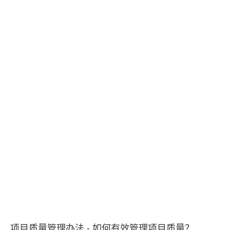
项目质量管理办法 - 如何有效管理项目质量？