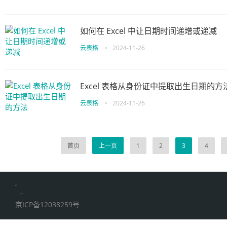
如何在 Excel 中让日期时间递增或递减
云表格
•
2024-11-26
Excel 表格从身份证中提取出生日期的方
云表格
•
2024-11-26
首页
上一页
1
2
3
4
伙伴云
加搜toBSEO
家居五金
京ICP备12038259号