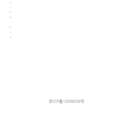
协作机器人资讯
learn english in singapore
生产管理资讯
物流供应链资讯
experiment record software
新加坡英语培训
工单管理
电子元器件资讯中心
京ICP备12038259号