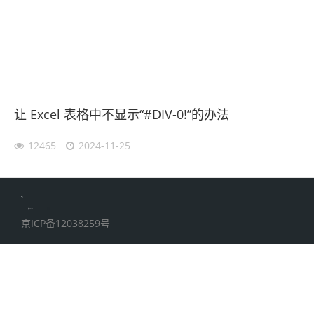
让 Excel 表格中不显示“#DIV-0!”的办法
12465
2024-11-25
伙伴云
加搜toBSEO
家居五金
京ICP备12038259号