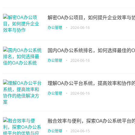
解密OA办公项目，如何提升企业效率与
办公管理
•
2024-06-16
国内OA办公系统排名，如何选择最佳的O
办公管理
•
2024-06-16
理解OA办公平台系统，提高效率和协作
办公管理
•
2024-06-16
融合效率与便利，探索OA办公系统平台
办公管理
•
2024-06-15