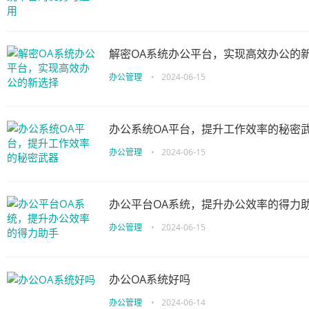
解密OA系统办公平台，实现高效办公的
办公管理
•
2024-06-15
办公系统OA平台，提升工作效率的秘密
办公管理
•
2024-06-15
办公平台OA系统，提升办公效率的得力
办公管理
•
2024-06-15
办公OA系统好吗
办公管理
•
2024-06-14