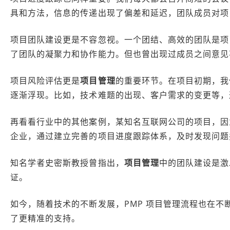
具和方法，信息的传递出现了偏差和延迟，团队成员对项
项目团队建设更是不容忽视。一个团结、高效的团队是项
了团队的凝聚力和协作能力。但也曾出现过成员之间意见
项目风险评估更是
项目管理
的重要环节。在项目初期，我
逐渐浮现。比如，技术难题的出现、客户需求的变更等，
再看看行业中的其他案例，某知名互联网公司的项目，因
企业，通过建立完善的项目进度跟踪体系，及时发现问题
知名学者史密斯教授曾指出，
项目管理
中的团队建设是激
证。
如今，随着技术的不断发展，PMP 项目管理流程也在
了更精准的支持。