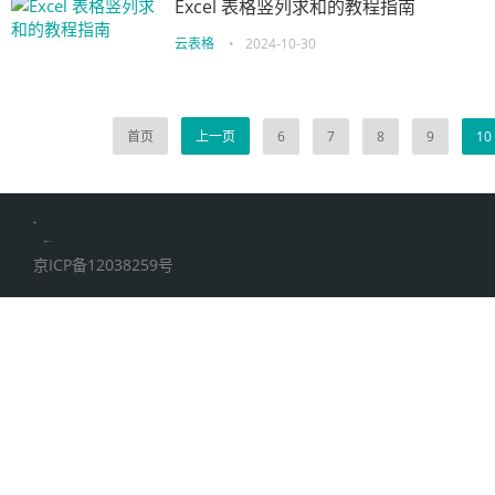
Excel 表格竖列求和的教程指南
云表格
•
2024-10-30
首页
上一页
6
7
8
9
10
伙伴云
加搜toBSEO
家居五金
京ICP备12038259号