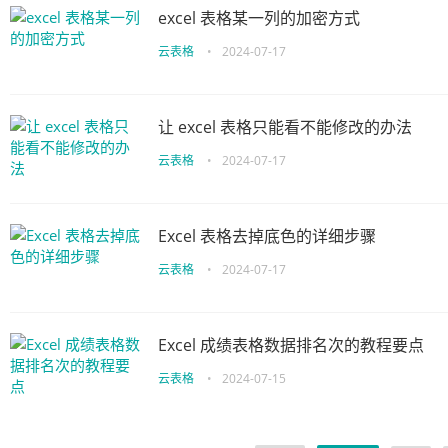
excel 表格某一列的加密方式
云表格
•
2024-07-17
让 excel 表格只能看不能修改的办法
云表格
•
2024-07-17
Excel 表格去掉底色的详细步骤
云表格
•
2024-07-17
Excel 成绩表格数据排名次的教程要点
云表格
•
2024-07-15