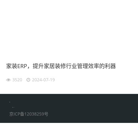
家装ERP，提升家居装修行业管理效率的利器
3520
2024-07-19
伙伴云
加搜toBSEO
家居五金
京ICP备12038259号