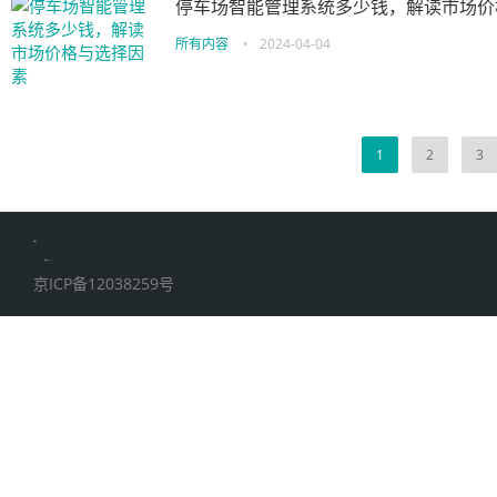
停车场智能管理系统多少钱，解读市场价
所有内容
•
2024-04-04
1
2
3
伙伴云
加搜toBSEO
家居五金
京ICP备12038259号