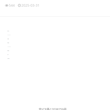
544
2025-03-31
伙伴云
3D视觉相机资讯
协作机器人资讯
learn english in singapore
生产管理资讯
物流供应链资讯
experiment record software
新加坡英语培训
工单管理
电子元器件资讯中心
京ICP备12038259号