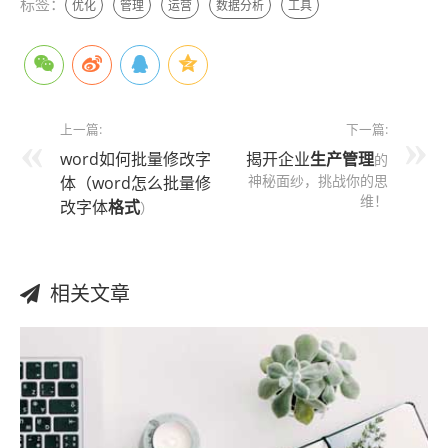
标签：
优化
管理
运营
数据分析
工具
上一篇:
下一篇:
word如何批量修改字
揭开企业
生产管理
的
神秘面纱，挑战你的思
体（word怎么批量修
维！
改字体
格式
）
相关文章