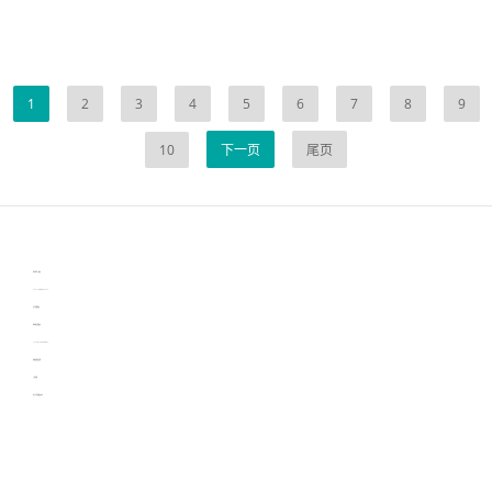
1
2
3
4
5
6
7
8
9
10
下一页
尾页
伙伴云
3D视觉相机资讯
协作机器人资讯
learn english in singapore
生产管理资讯
物流供应链资讯
experiment record software
新加坡英语培训
工单管理
电子元器件资讯中心