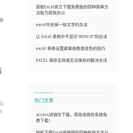
获取Excel官方下载免费版的四种简单方
法助力高效办公
着
excel中去掉一些文字的办法
本
让 Excel 表格中不显示“#DIV-0!”的办法
excel 表格设置超某些数值变色的技巧
EXCEL 保存无效或无法保存的解决办法
务
热门文章
公
在
access进销存下载，高效进销存系统免
，
费下载！
轻松下载Excel电脑版的四种有效方法与