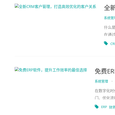
全
系统管
什么是
在通
种工
C
免费E
系统管理
•
在数字化时
门、优化流
一种强大的
ERP
财