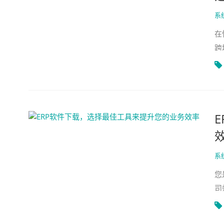
系
在
跨
E
文
系
您
司
本
以