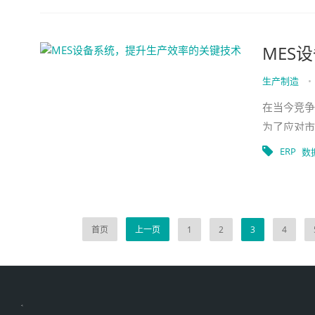
MES
生产制造
•
在当今竞争
为了应对市
产管理系统
ERP
数
首页
上一页
1
2
3
4
伙伴云