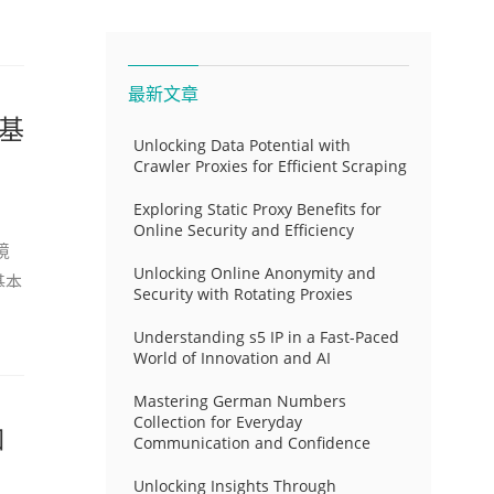
最新文章
基
Unlocking Data Potential with
Crawler Proxies for Efficient Scraping
Exploring Static Proxy Benefits for
Online Security and Efficiency
境
Unlocking Online Anonymity and
基本
Security with Rotating Proxies
Understanding s5 IP in a Fast-Paced
World of Innovation and AI
Mastering German Numbers
Collection for Everyday
如
Communication and Confidence
Unlocking Insights Through