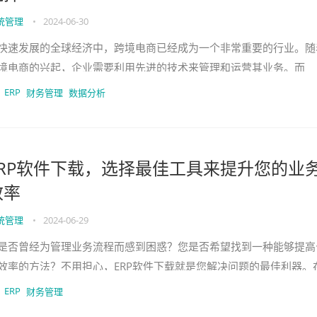
统管理
•
2024-06-30
快速发展的全球经济中，跨境电商已经成为一个非常重要的行业。随
境电商的兴起，企业需要利用先进的技术来管理和运营其业务。而
RP（企业资源计划）软件成为了跨境电商企业日常管理的关键工具。
ERP
财务管理
数据分析
将介绍跨
ERP软件下载，选择最佳工具来提升您的业
效率
统管理
•
2024-06-29
是否曾经为管理业务流程而感到困惑？您是否希望找到一种能够提高
效率的方法？不用担心，ERP软件下载就是您解决问题的最佳利器。
文中，我们将探讨什么是ERP软件，为什么它对于现代企业至关重要
ERP
财务管理
及