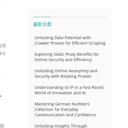
最新文章
Unlocking Data Potential with
Crawler Proxies for Efficient Scraping
有效
强大
Exploring Static Proxy Benefits for
Online Security and Efficiency
Unlocking Online Anonymity and
Security with Rotating Proxies
Understanding s5 IP in a Fast-Paced
A
World of Innovation and AI
Mastering German Numbers
Collection for Everyday
Communication and Confidence
帮助
Unlocking Insights Through