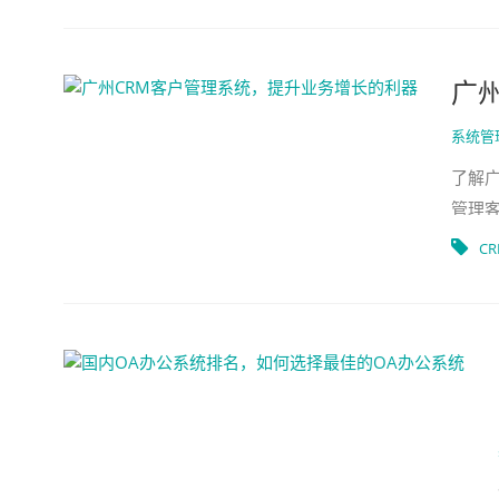
广
系统管
了解
管理
的工
C