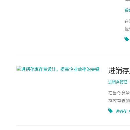
系
在
优
理
ER
进销存
进销存管理
在当今竞争
存库存表的
及如何有效
进销存