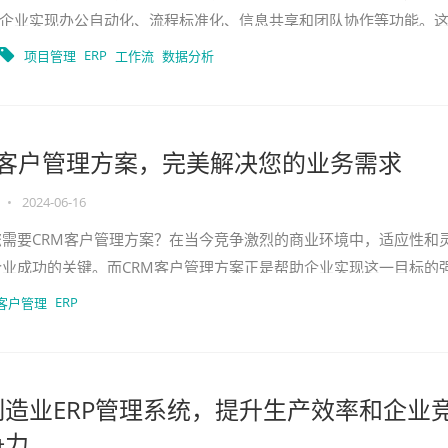
企业实现办公自动化、流程标准化、信息共享和团队协作等功能。
的系统可提高办公效率，减少冗余操作，优化沟通与协作，从而提
ERP
项目管理
工作流
数据分析
业的整体管理
M客户管理方案，完美解决您的业务需求
•
2024-06-16
您需要CRM客户管理方案？在当今竞争激烈的商业环境中，适应性和
企业成功的关键。而CRM客户管理方案正是帮助企业实现这一目标的
它可以集中管理和分析客户数据，提供全面的洞察力，帮
ERP
M客户管理
制造业ERP管理系统，提升生产效率和企业
争力