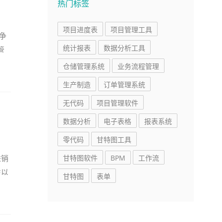
热门标签
项目进度表
项目管理工具
争
统计报表
数据分析工具
管
业
仓储管理系统
业务流程管理
生产制造
订单管理系统
无代码
项目管理软件
数据分析
电子表格
报表系统
零代码
甘特图工具
进销
甘特图软件
BPM
工作流
性以
甘特图
表单