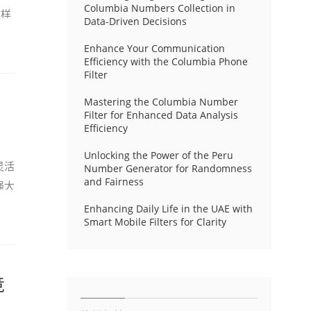
Columbia Numbers Collection in
这样
Data-Driven Decisions
升企
Enhance Your Communication
Efficiency with the Columbia Phone
Filter
Mastering the Columbia Number
Filter for Enhanced Data Analysis
Efficiency
Unlocking the Power of the Peru
灵活
Number Generator for Randomness
and Fairness
强大
Enhancing Daily Life in the UAE with
Smart Mobile Filters for Clarity
竞