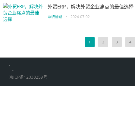
外贸ERP，解决外贸企业痛点的最佳选择
系统管理
•
2024-07-02
1
2
3
4
伙伴云
加搜toBSEO
家居五金
京ICP备12038259号