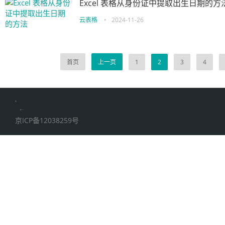
Excel 表格从身份证中提取出生日期的方
云表格
•
2024-11-26
首页
上一页
1
2
3
4
伙伴云
加搜toBSEO
家居五金
京ICP备12038259号