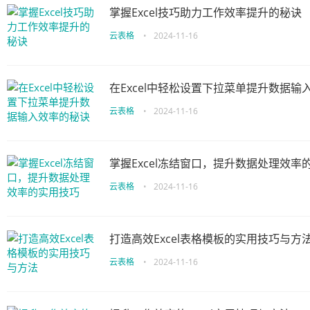
掌握Excel技巧助力工作效率提升的秘诀
云表格
•
2024-11-16
在Excel中轻松设置下拉菜单提升数据输
云表格
•
2024-11-16
掌握Excel冻结窗口，提升数据处理效率
云表格
•
2024-11-16
打造高效Excel表格模板的实用技巧与方
云表格
•
2024-11-16