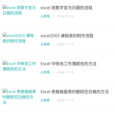
excel 将数字变为日期的流程
云表格
•
2024-11-16
excel2003 课程表的制作流程
云表格
•
2024-11-16
Excel 中修改工作簿颜色的方法
云表格
•
2024-11-16
Excel 表格做报表时删除空白格的方法
云表格
•
2024-11-16