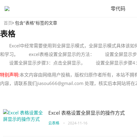
零代码
首页
包含"表格"标签的文章
表格
Excel中经常需要使用到全屏显示模式，全屏显示模式具体该如何
和学习。 excel表格设置全屏显示的方法： 设置全屏显示
设置全屏显示步骤3：点击全屏显示， 设置全屏显示步骤4：
特别声明:
本文内容由网络用户投稿，版权归原作者所有，本站不拥
内容，请联系我们jiasou666@gmail.com 处理，核实后本网站
Excel 表格设置全屏显示的操作方式
云表格
•
2024-11-16