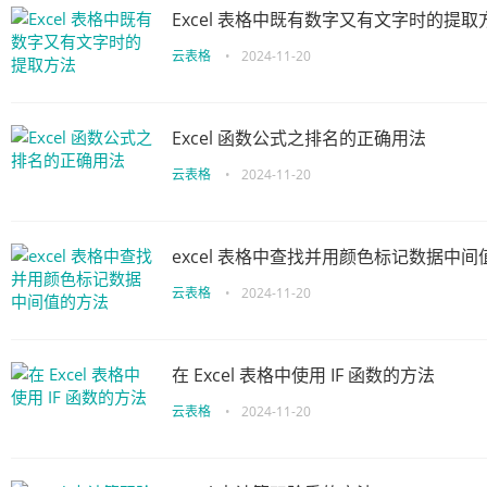
Excel 表格中既有数字又有文字时的提取
云表格
•
2024-11-20
Excel 函数公式之排名的正确用法
云表格
•
2024-11-20
excel 表格中查找并用颜色标记数据中
云表格
•
2024-11-20
在 Excel 表格中使用 IF 函数的方法
云表格
•
2024-11-20