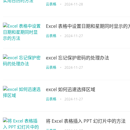
云表格
•
2024-11-28
Excel 表格中设置日期和星期同时显示的
云表格
•
2024-11-27
excel 忘记保护密码的处理办法
云表格
•
2024-11-27
excel 如何迅速选择区域
云表格
•
2024-11-27
将 Excel 表格插入 PPT 幻灯片中的方法