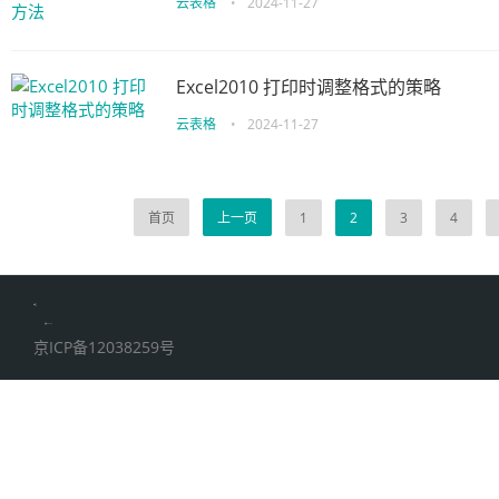
云表格
•
2024-11-27
Excel2010 打印时调整格式的策略
云表格
•
2024-11-27
首页
上一页
1
2
3
4
伙伴云
加搜toBSEO
家居五金
京ICP备12038259号