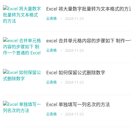
Excel 将大量数字批量转为文本格式的方
云表格
•
2024-11-23
excel 合并单元格内容的步骤如下 制作一个
云表格
•
2024-11-23
Excel 如何保留公式删除数字
云表格
•
2024-11-23
Excel 单独填写一列名次的方法
云表格
•
2024-11-23