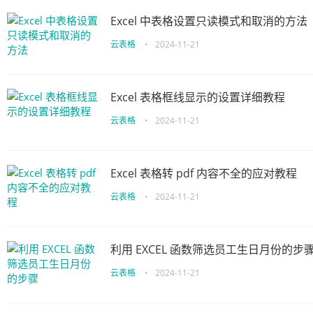
Excel 中表格设置只读模式和取消的方法
云表格
•
2024-11-21
Excel 表格框线显示的设置详细教程
云表格
•
2024-11-21
Excel 表格转 pdf 内容不全的应对教程
云表格
•
2024-11-21
利用 EXCEL 函数筛选员工生日月份的步
云表格
•
2024-11-21