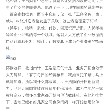
化经营，王浩勋有个总结，就是它让数据和数据之间，产
生了广泛的关联关系。他盘了一下，现在闰阇的系统中有
一百余张数据表，而管中窥豹，仅一张「工序名称」表，
就与 36 张其它表格发生了关联，这些表格覆盖了订单
（异常）、物料、质检、付款、固定资产折旧、人员考核
等等企业经营的每一个领域。这就大大方便了企业数据的
自动计算和分析、统计，让数据真正成为企业决策的指南
针。
怀揣这样一枚指南针，王浩勋底气十足，业务开拓也敢于
大刀阔斧。「有了每日的经营核算，我如果犯了错，马上
就能知道。所以我什么都敢试」，王浩勋的开拓创新能
力，已经让闰阇业绩连续多年翻倍增长，成为当地的一家
标杆企业，很多企业家都开始向他请教经验。在他的推荐
下，当地已经有好几家公司也像闰阇一样开始使用伙伴
云。