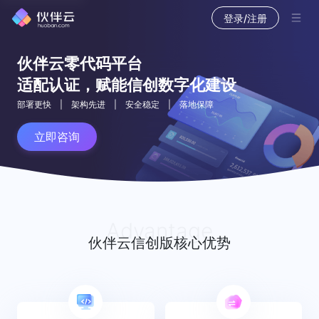
登录/注册
伙伴云零代码平台
适配认证，赋能信创数字化建设
部署更快
|
架构先进
|
安全稳定
|
落地保障
立即咨询
Advantage
伙伴云信创版核心优势