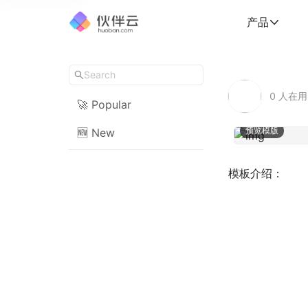
产品
0
人在用
🚀 Popular
预览模版
🆕 New
模板介绍：