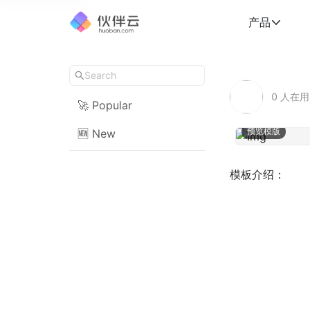
产品
0
人在用
🚀 Popular
预览模版
🆕 New
模板介绍：