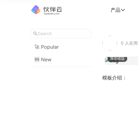
产品
0
人在用
🚀 Popular
预览模版
🆕 New
模板介绍：