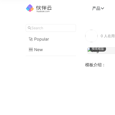
产品
0
人在用
🚀 Popular
预览模版
🆕 New
模板介绍：