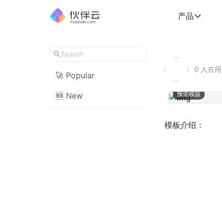
产品
0
人在用
🚀 Popular
预览模版
🆕 New
模板介绍：