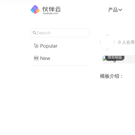
产品
0
人在用
🚀 Popular
预览模版
🆕 New
模板介绍：