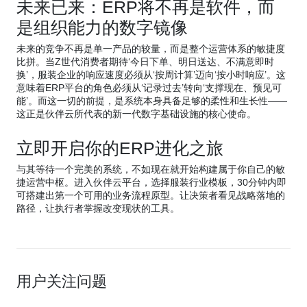
未来已来：ERP将不再是软件，而
是组织能力的数字镜像
未来的竞争不再是单一产品的较量，而是整个运营体系的敏捷度
比拼。当Z世代消费者期待‘今日下单、明日送达、不满意即时
换’，服装企业的响应速度必须从‘按周计算’迈向‘按小时响应’。这
意味着ERP平台的角色必须从‘记录过去’转向‘支撑现在、预见可
能’。而这一切的前提，是系统本身具备足够的柔性和生长性——
这正是伙伴云所代表的新一代数字基础设施的核心使命。
立即开启你的ERP进化之旅
与其等待一个完美的系统，不如现在就开始构建属于你自己的敏
捷运营中枢。进入伙伴云平台，选择服装行业模板，30分钟内即
可搭建出第一个可用的业务流程原型。让决策者看见战略落地的
路径，让执行者掌握改变现状的工具。
用户关注问题