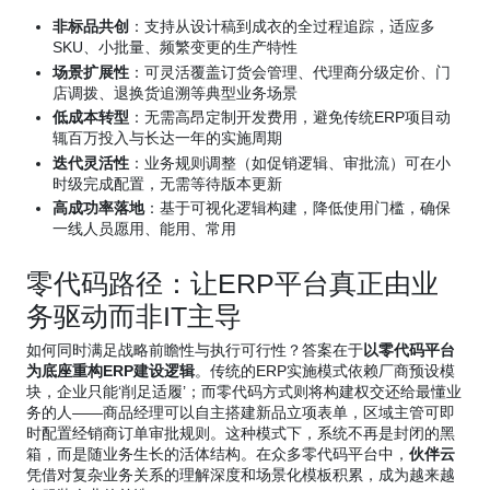
非标品共创
：支持从设计稿到成衣的全过程追踪，适应多
SKU、小批量、频繁变更的生产特性
场景扩展性
：可灵活覆盖订货会管理、代理商分级定价、门
店调拨、退换货追溯等典型业务场景
低成本转型
：无需高昂定制开发费用，避免传统ERP项目动
辄百万投入与长达一年的实施周期
迭代灵活性
：业务规则调整（如促销逻辑、审批流）可在小
时级完成配置，无需等待版本更新
高成功率落地
：基于可视化逻辑构建，降低使用门槛，确保
一线人员愿用、能用、常用
零代码路径：让ERP平台真正由业
务驱动而非IT主导
如何同时满足战略前瞻性与执行可行性？答案在于
以零代码平台
为底座重构ERP建设逻辑
。传统的ERP实施模式依赖厂商预设模
块，企业只能‘削足适履’；而零代码方式则将构建权交还给最懂业
务的人——商品经理可以自主搭建新品立项表单，区域主管可即
时配置经销商订单审批规则。这种模式下，系统不再是封闭的黑
箱，而是随业务生长的活体结构。在众多零代码平台中，
伙伴云
凭借对复杂业务关系的理解深度和场景化模板积累，成为越来越