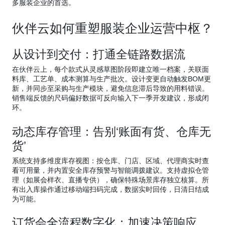
多服装企业的首选。
伙伴云如何重塑服装企业运营中枢？
从设计到交付：打通全链路数据流
在伙伴云上，每个款式从灵感草图阶段即建立唯一档案，关联面
料库、工艺单、成本测算与生产批次。设计变更自动触发BOM更
新，并同步至采购与生产模块，避免信息滞后导致的用料错误。
销售端反馈的尺码偏好数据可反向输入下一季开发建议，形成闭
环。
动态库存管理：告别‘账面有货、仓库无
货’
系统支持多维度库存视图：按仓库、门店、区域、代理商实时查
看可用量，并内置安全库存预警与智能调拨建议。支持虚拟仓管
理（如展会样衣、直播专供），确保特殊场景库存独立核算。所
有出入库操作通过移动端扫码完成，数据实时回传，日清日结成
为可能。
订货会全流程数字化：加速决策响应