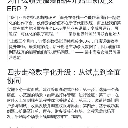
为什么领先服装品牌开始重新定义
ERP？
“我们不再寻找‘现成的ERP’，而是在寻找一个能跟着我们一起进
化的协作平台。伙伴云的价值不在于替代旧系统，而是让我们第
一次有能力把分散在各个Excel里的业务逻辑，变成可运行、可
追踪、可优化的数字流程。” —— 某原创设计师品牌联合创始人
“上线三个月内，订货会数据处理时间减少80%，门店调拨效率
提升65%。最关键的是，店长愿意主动录入数据了，因为他们看
到系统真的能帮他们解决断码问题。” —— 某中高端女装品牌运
营总监
四步走稳数字化升级：从试点到全面
协同
实施不必一蹴而就。建议采取渐进式路径：第一步，选择一个高
痛点、小范围的场景（如新品打样管理）进行验证；第二步，在
伙伴云上复刻现有流程并优化关键节点；第三步，邀请跨部门用
户参与测试，收集反馈并调整权限与界面；第四步，基于成功案
例逐步扩展至订单、库存、财务等核心模块。全程无需代码开
发，平均每个场景上线周期控制在1-2周内。