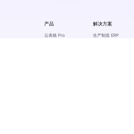
产品
解决方案
云表格 Pro
生产制造 ERP
项目协作
客户管理 CRM
零代码 aPaaS
任务管理
客户门户
进销存管理
产品更新
售后管理
下载手机 APP
项目管理
服务协议
隐私政策
Cookie 条款