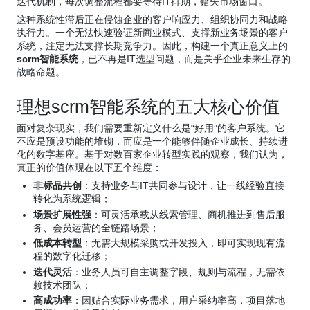
迭代机制，每次调整流程都要等待IT排期，错失市场窗口。
这种系统性滞后正在侵蚀企业的客户响应力、组织协同力和战略
执行力。一个无法快速验证新商业模式、支撑新业务场景的客户
系统，注定无法支撑长期竞争力。因此，构建一个真正意义上的
scrm智能系统
，已不再是IT选型问题，而是关乎企业未来生存的
战略命题。
理想scrm智能系统的五大核心价值
面对复杂现实，我们需要重新定义什么是“好用”的客户系统。它
不应是预设功能的堆砌，而应是一个能够伴随企业成长、持续进
化的数字基座。基于对数百家企业转型实践的观察，我们认为，
真正的价值体现在以下五个维度：
非标品共创
：支持业务与IT共同参与设计，让一线经验直接
转化为系统逻辑；
场景扩展性强
：可灵活承载从线索管理、商机推进到售后服
务、会员运营的全链路场景；
低成本转型
：无需大规模采购或开发投入，即可实现现有流
程的数字化迁移；
迭代灵活
：业务人员可自主调整字段、规则与流程，无需依
赖技术团队；
高成功率
：因贴合实际业务需求，用户采纳率高，项目落地