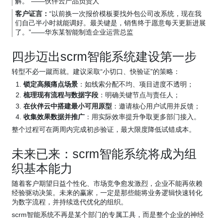
解。”——伙伴云产品负责人
客户证言：
“以前换一次报价模板要找外包公司改系统，现在我
们自己半小时就能调好。最关键是，销售终于愿意每天更新进展
了。”——华东某智能制造企业运营总监
四步迈出scrm智能系统建设第一步
转型不必一蹴而就。建议采取“小切口、快验证”的策略：
锁定高频痛点场景
：如线索分配不均、项目进度不透明；
梳理现有流程与数据字段
：明确关键节点与责任人；
在伙伴云中搭建最小可用原型
：邀请核心用户试用并反馈；
收集效果数据并推广
：用实际效率提升争取更多部门接入。
整个过程可在两周内完成初步验证，最大限度降低试错成本。
未来已来：scrm智能系统将成为组
织基本能力
随着客户期望日益个性化、市场竞争愈发激烈，企业不能再依赖
经验驱动决策。未来的赢家，一定是那些能将业务逻辑快速转化
为数字流程，并持续迭代优化的组织。
scrm智能系统不再是某个部门的专属工具，而是整个企业的神经