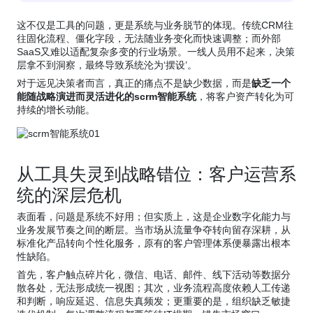
这不仅是工具的问题，更是系统与业务脱节的体现。传统CRM往
往固化流程、僵化字段，无法随业务变化而快速调整；而外部
SaaS又难以适配复杂多变的行业场景。一线人员用不起来，决策
层拿不到洞察，最终导致系统沦为‘摆设’。
对于远见决策者而言，真正的痛点不是缺少数据，而是
缺乏一个
能随战略演进而灵活进化的scrm智能系统
，将客户资产转化为可
持续的增长动能。
从工具失灵到战略错位：客户运营系
统的深层危机
表面看，问题是系统不好用；但实质上，这是企业数字化能力与
业务发展节奏之间的断层。当市场从流量争夺转向留存深耕，从
标准化产品转向个性化服务，原有的客户管理体系便暴露出根本
性缺陷。
首先，客户触点碎片化，微信、电话、邮件、线下活动等数据分
散各处，无法形成统一视图；其次，业务流程高度依赖人工传递
和判断，响应延迟、信息失真频发；更重要的是，组织缺乏敏捷