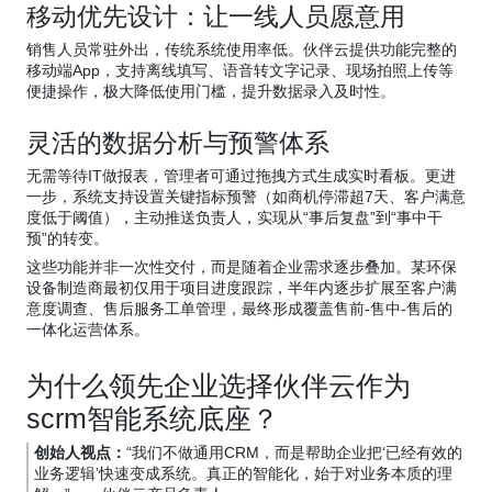
移动优先设计：让一线人员愿意用
销售人员常驻外出，传统系统使用率低。伙伴云提供功能完整的
移动端App，支持离线填写、语音转文字记录、现场拍照上传等
便捷操作，极大降低使用门槛，提升数据录入及时性。
灵活的数据分析与预警体系
无需等待IT做报表，管理者可通过拖拽方式生成实时看板。更进
一步，系统支持设置关键指标预警（如商机停滞超7天、客户满意
度低于阈值），主动推送负责人，实现从“事后复盘”到“事中干
预”的转变。
这些功能并非一次性交付，而是随着企业需求逐步叠加。某环保
设备制造商最初仅用于项目进度跟踪，半年内逐步扩展至客户满
意度调查、售后服务工单管理，最终形成覆盖售前-售中-售后的
一体化运营体系。
为什么领先企业选择伙伴云作为
scrm智能系统底座？
创始人视点：
“我们不做通用CRM，而是帮助企业把‘已经有效的
业务逻辑’快速变成系统。真正的智能化，始于对业务本质的理