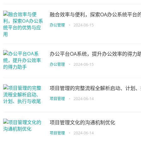
融合效率与便利，探索OA办公系统平台
办公管理
•
2024-06-15
办公平台OA系统，提升办公效率的得力
办公管理
•
2024-06-15
项目管理的完整流程全解析启动、计划、
项目管理
•
2024-06-14
项目管理文化的沟通机制优化
项目管理
•
2024-06-14