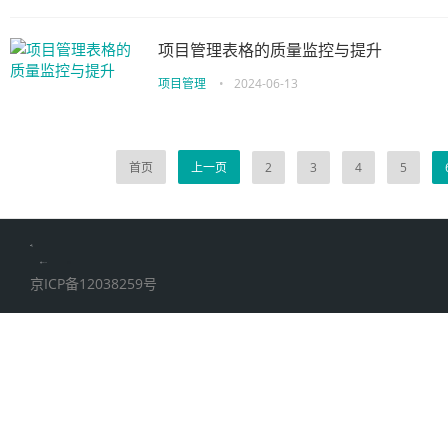
项目管理表格的质量监控与提升
项目管理
•
2024-06-13
首页
上一页
2
3
4
5
伙伴云
加搜toBSEO
家居五金
京ICP备12038259号