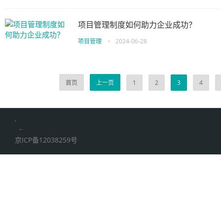
项目管理制度如何助力企业成功？
项目管理
•
2024-06-28
首页
上一页
1
2
3
4
伙伴云
加搜toBSEO
家居五金
京ICP备12038259号