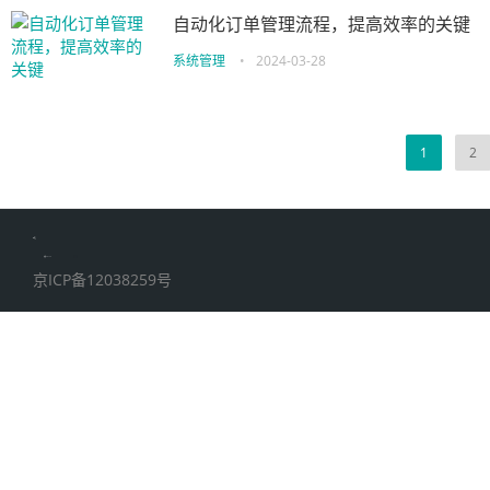
自动化订单管理流程，提高效率的关键
系统管理
•
2024-03-28
1
2
伙伴云
加搜toBSEO
家居五金
京ICP备12038259号