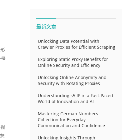
最新文章
Unlocking Data Potential with
Crawler Proxies for Efficient Scraping
加形
一是
Exploring Static Proxy Benefits for
Online Security and Efficiency
Unlocking Online Anonymity and
Security with Rotating Proxies
Understanding s5 IP in a Fast-Paced
World of Innovation and AI
Mastering German Numbers
Collection for Everyday
Communication and Confidence
电视
想
Unlocking Insights Through