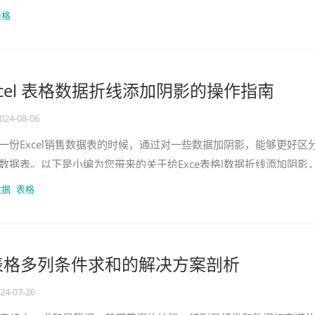
想到办法了，既然是按条件
表格
xcel 表格数据折线添加阴影的操作指南
024-08-06
Excel销售数据表的时候，通过对一些数据加阴影，能够更好区
数据表。以下是小编为您带来的关于给Exce表格l数据折线添加阴影
所帮助。 给Excel表格数据折线
数据
表格
l 表格多列条件求和的解决方案剖析
24-07-26