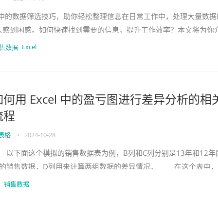
cel中的数据筛选技巧，助你轻松整理信息在日常工作中，处理大量数据
人感到困惑。如何快速找到需要的信息，提升工作效率？本文将为你
Excel中的数据筛选方法，帮助你轻松整理和分析数据。方
Excel
售数据
如何用 Excel 中的盈亏图进行差异分析的相
流程
表格
•
2024-10-28
下面这个模拟的销售数据表为例，B列和C列分别是13年和12年
的销售数据，D列用来计算两组数据的差异情况。 在这个表中，
快速看出每个月的数据差异以及一年来的差异走势吗? 估计很难
销售数据