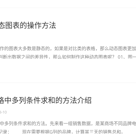
作动态图表的操作方法
中制作的图表大多数是静态的，如果是对比类的表格，那么动态图表更
判断出数据之间的差异性，那么如何制作这种动态图表呢？ 01、图
了对比每
l 表格中多列条件求和的方法介绍
8-10
格中多列条件求和的方法。先来看一组销售数据，是某商场不同品牌
记录： 现在需要根据G列的品牌，计算其三天的销售总和。 