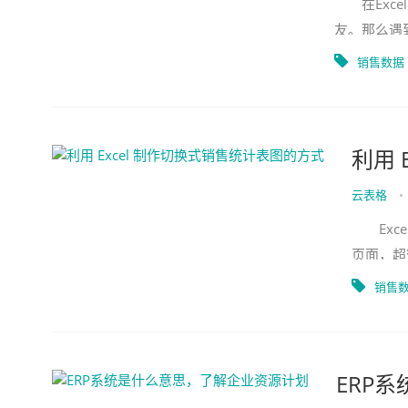
在Exce
友。那么遇
的关于Exc
销售数据
利用 
云表格
•
Exce
页面，超
望对您有
销售
ERP