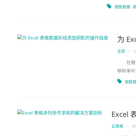
必有表亲已经
销售数据
为 E
全部
•
2
在做一份
据和美化
望对您有
销售
Exce
云表格
•
20