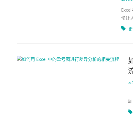
Ex
常让
几种
销
云
以
期
能