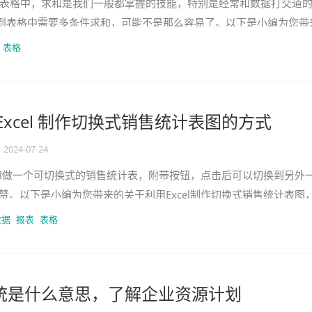
l表格中，求和是我们一般都掌握的技能，特别是经常和数据打交道
到表格中需要多条件求和，可能不是那么容易了。以下是小编为您带
el表格中多列条件求和的方法，希望对
表格
Excel 制作切换式销售统计表图的方式
2024-07-24
l做一个可切换式的销售统计表，附带按钮，点击后可以切换到另外
赞。以下是小编为您带来的关于利用Excel制作切换式销售统计表图
所帮助。 利用Excel制作切换式
数据
报表
表格
系统是什么意思，了解企业资源计划