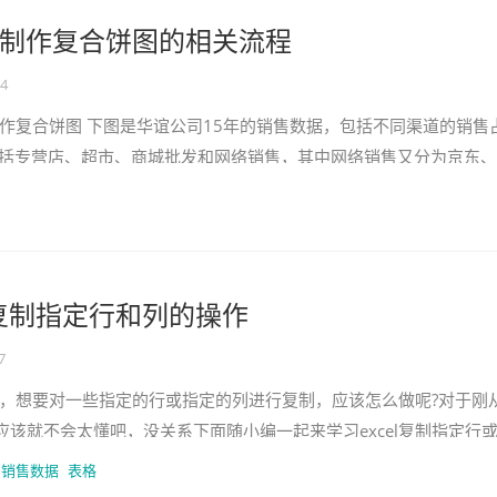
 怎么制作复合饼图的相关流程
04
制作复合饼图 下图是华谊公司15年的销售数据，包括不同渠道的销售
专营店、超市、商城批发和网络销售，其中网络销售又分为京东、
三部分。 用子母饼
表格复制指定行和列的操作
7
中，想要对一些指定的行或指定的列进行复制，应该怎么做呢?对于刚
应该就不会太懂吧，没关系下面随小编一起来学习excel复制指定行
l复制
销售数据
表格