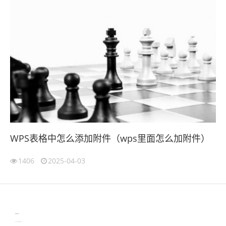
WPS表格中怎么添加附件（wps里面怎么加附件）
1406
2025-04-03
伙伴云
3D视觉相机资讯
协作机器人资讯
learn english in singapore