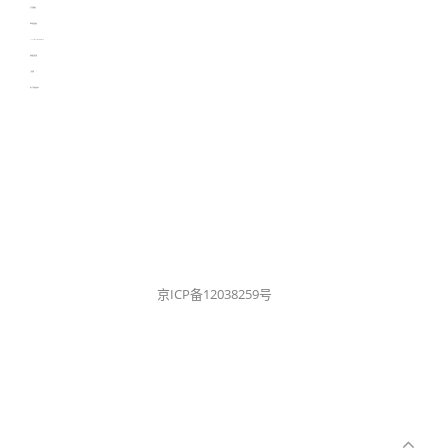
生产管理资讯
物流供应链资讯
experiment record software
新加坡英语培训
工单管理
电子元器件资讯中心
京ICP备12038259号