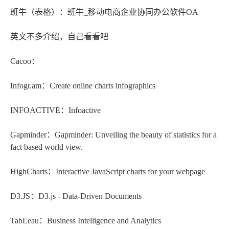
班牛（表格）：班牛_移动电商企业协同办公软件OA
英文不多介绍，自己看看吧
Cacoo：
Infogr.am：Create online charts infographics
INFOACTIVE：Infoactive
Gapminder：Gapminder: Unveiling the beauty of statistics for a
fact based world view.
HighCharts：Interactive JavaScript charts for your webpage
D3.JS：D3.js - Data-Driven Documents
TabLeau：Business Intelligence and Analytics